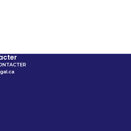
acter
ONTACTER
gal.ca