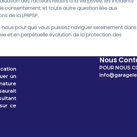
valuation des facteurs relatifs à la vie privée, les incidents
 le consentement, et toute autre question liée aux
ons de la LPRPSP.
c nous pour que vous puissiez naviguer sereinement dans
xe et en perpétuelle évolution de la protection des
Nous Cont
POUR NOUS C
cation
info@garagele
tuer un
 nature
aurait
ultant
 sur ce