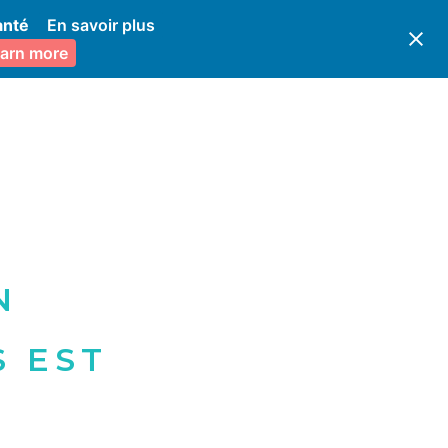
anté
En savoir plus
arn more
N
 EST